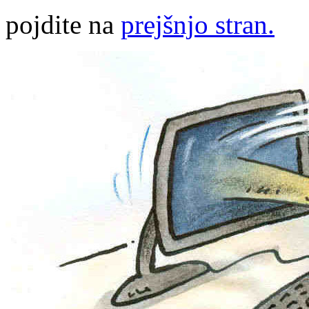
pojdite na
prejšnjo stran.