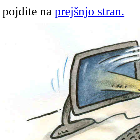
pojdite na
prejšnjo stran.