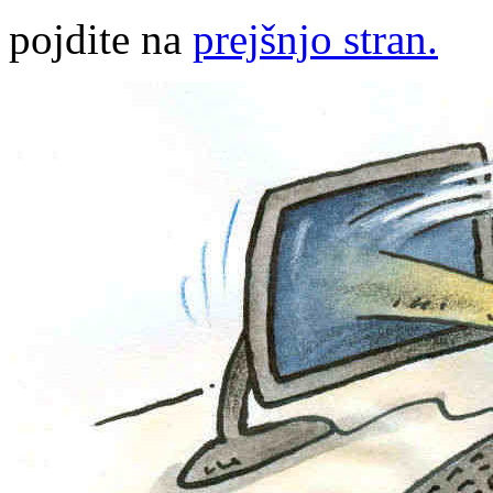
pojdite na
prejšnjo stran.