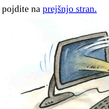
pojdite na
prejšnjo stran.