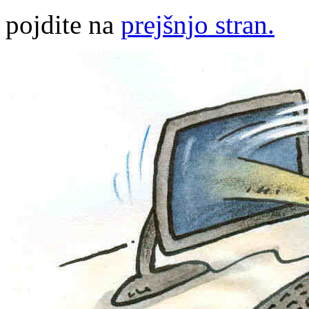
pojdite na
prejšnjo stran.