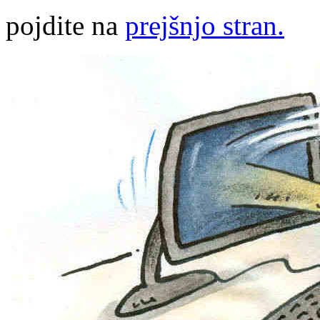
pojdite na
prejšnjo stran.