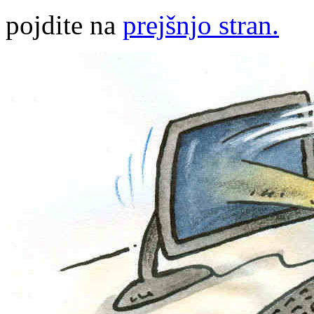
pojdite na
prejšnjo stran.