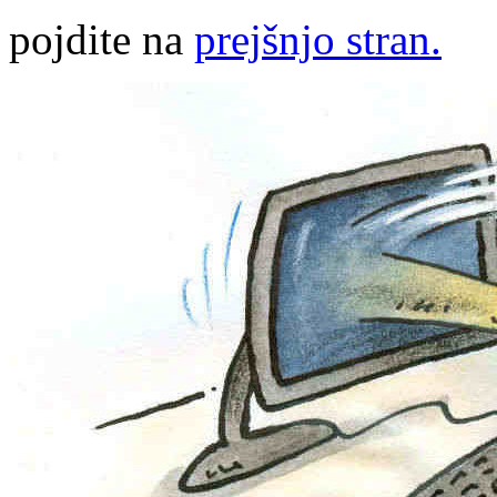
pojdite na
prejšnjo stran.