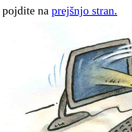
pojdite na
prejšnjo stran.