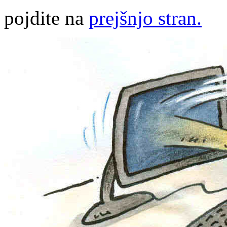
pojdite na
prejšnjo stran.