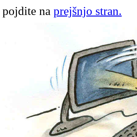
pojdite na
prejšnjo stran.