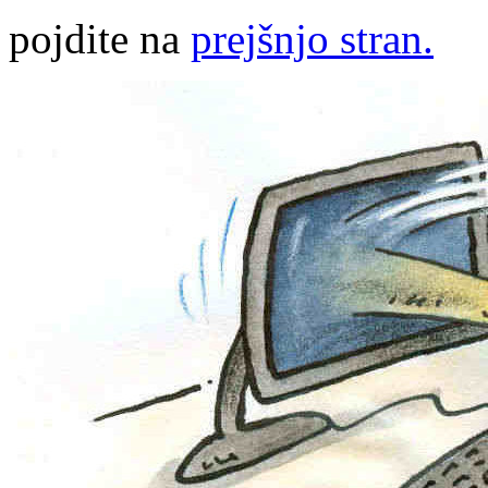
pojdite na
prejšnjo stran.