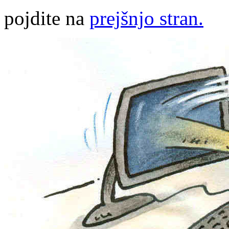
pojdite na
prejšnjo stran.