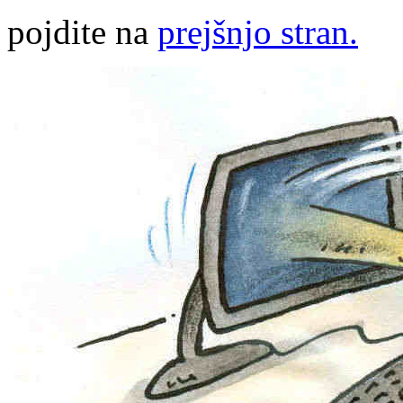
pojdite na
prejšnjo stran.