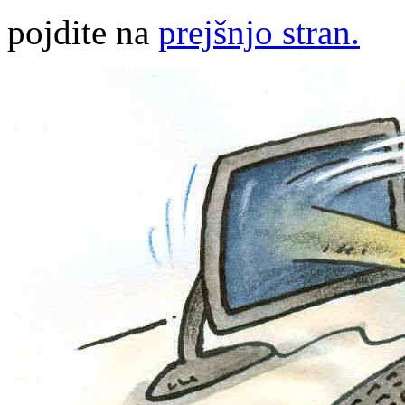
pojdite na
prejšnjo stran.