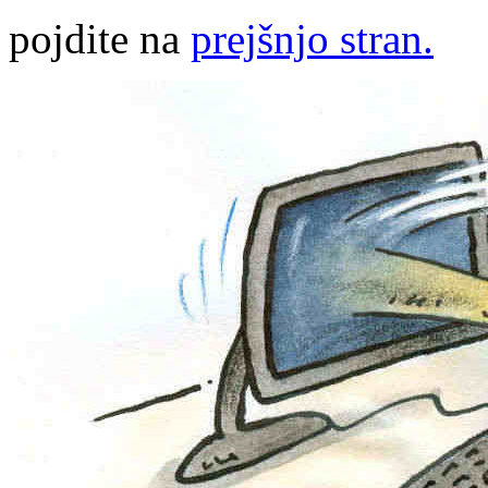
pojdite na
prejšnjo stran.