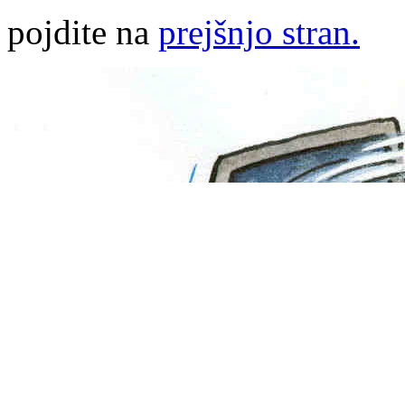
pojdite na
prejšnjo stran.