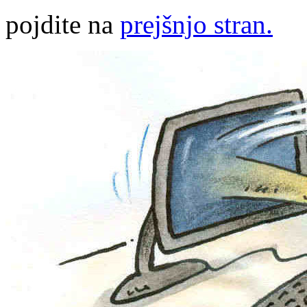
pojdite na
prejšnjo stran.