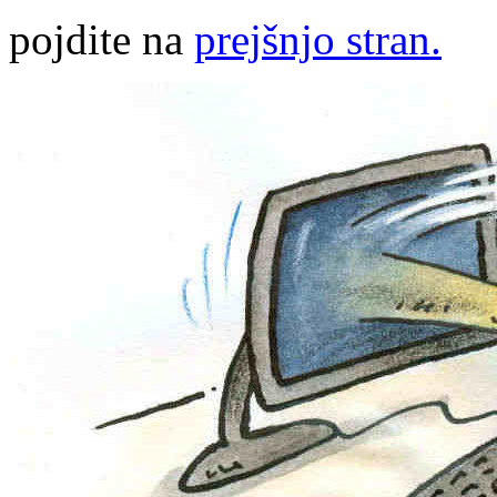
pojdite na
prejšnjo stran.