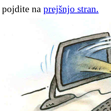
pojdite na
prejšnjo stran.