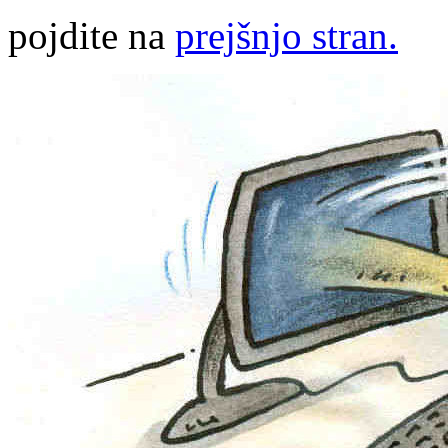
pojdite na
prejšnjo stran.