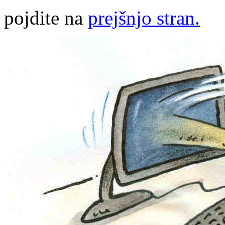
pojdite na
prejšnjo stran.