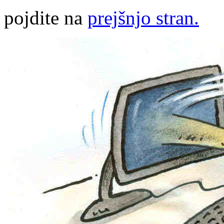
pojdite na
prejšnjo stran.