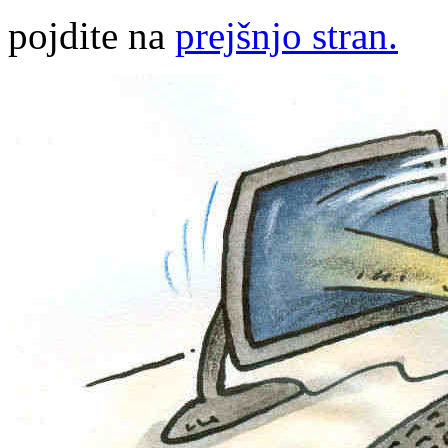
pojdite na
prejšnjo stran.