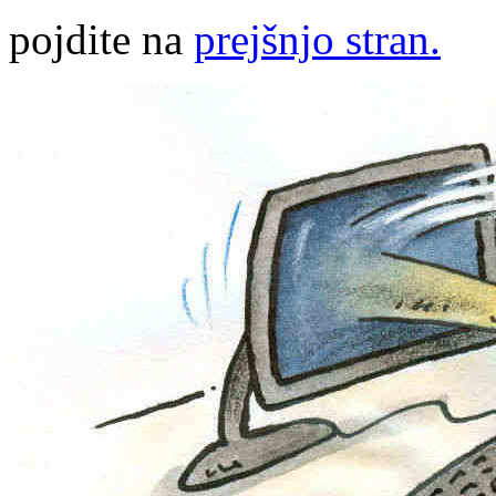
pojdite na
prejšnjo stran.