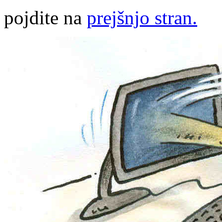
pojdite na
prejšnjo stran.