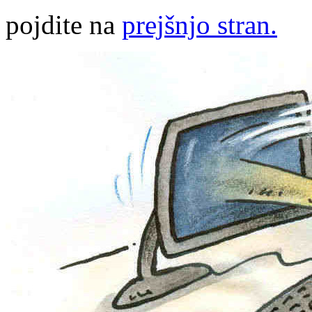
pojdite na
prejšnjo stran.