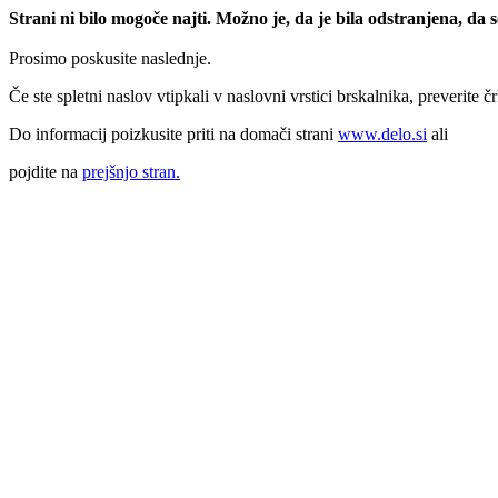
Strani ni bilo mogoče najti. Možno je, da je bila odstranjena, da
Prosimo poskusite naslednje.
Če ste spletni naslov vtipkali v naslovni vrstici brskalnika, preverite č
Do informacij poizkusite priti na domači strani
www.delo.si
ali
pojdite na
prejšnjo stran.