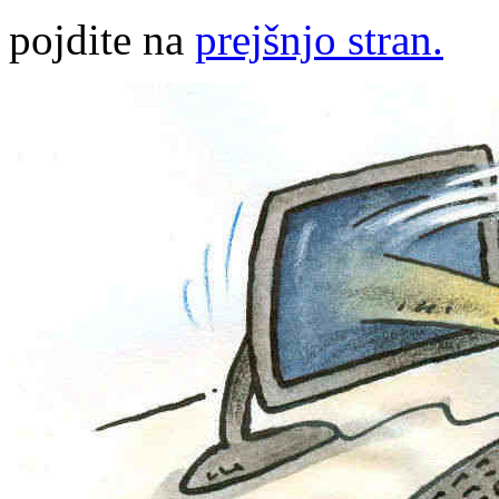
pojdite na
prejšnjo stran.