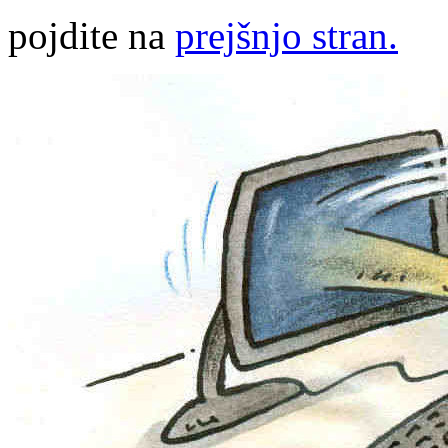
pojdite na
prejšnjo stran.