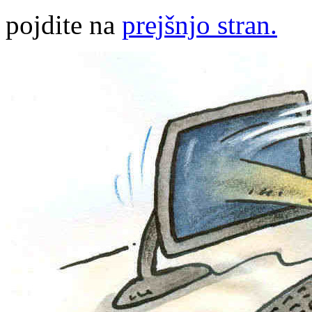
pojdite na
prejšnjo stran.