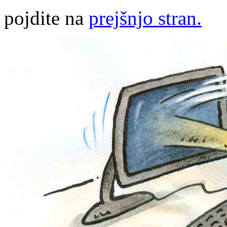
pojdite na
prejšnjo stran.