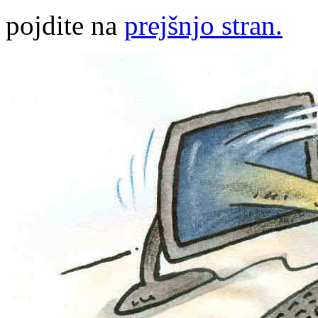
pojdite na
prejšnjo stran.