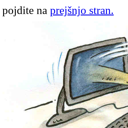
pojdite na
prejšnjo stran.