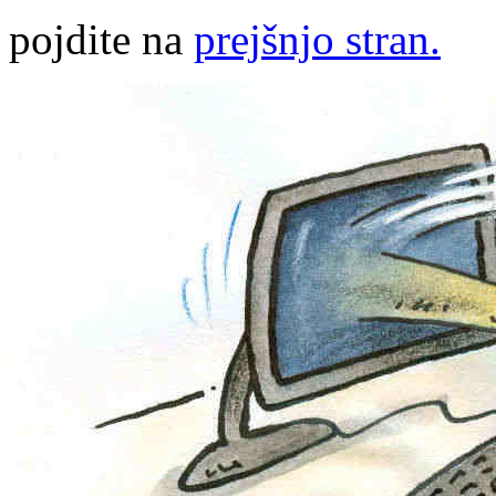
pojdite na
prejšnjo stran.