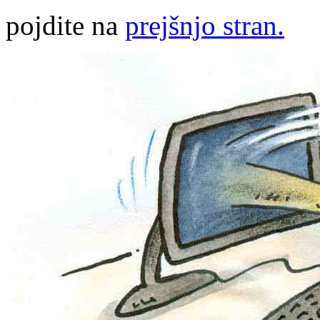
pojdite na
prejšnjo stran.