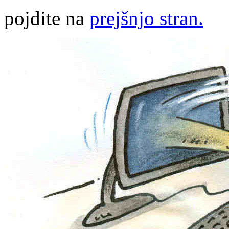
pojdite na
prejšnjo stran.