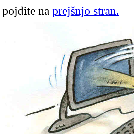
pojdite na
prejšnjo stran.