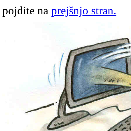
pojdite na
prejšnjo stran.