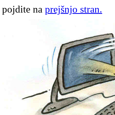
pojdite na
prejšnjo stran.