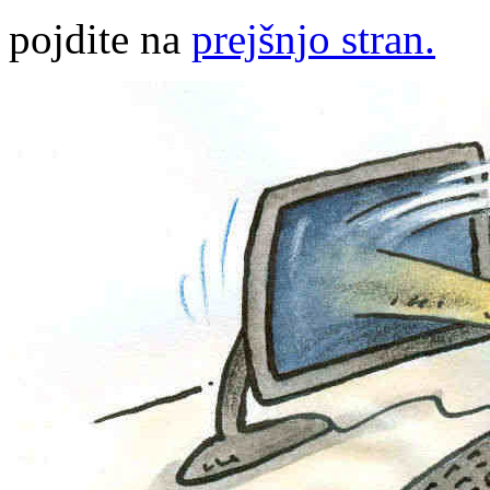
pojdite na
prejšnjo stran.