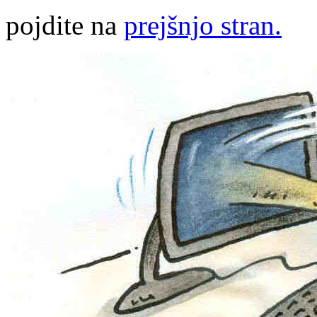
pojdite na
prejšnjo stran.