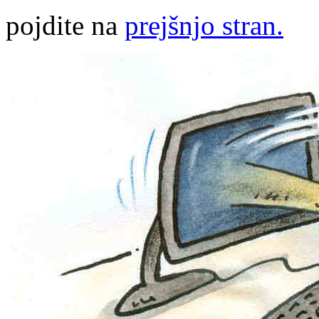
pojdite na
prejšnjo stran.