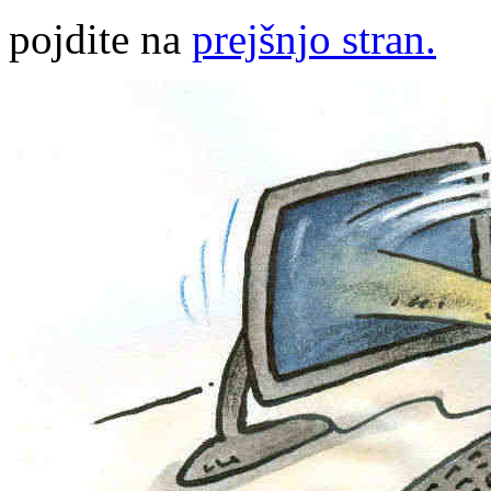
pojdite na
prejšnjo stran.